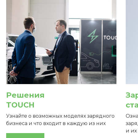
зарядные станции и их
подключение к системе
выбранного провайдера
Настройка и
тестирование станции на
объекте после её
установки
Решения
За
TOUCH
ст
Настройка связи и VPN
Узнайте о возможных моделях зарядного
Озн
бизнеса и что входит в каждую из них
зар
канала между
и их